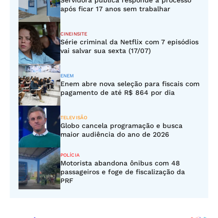
Servidora pública responde a processo
após ficar 17 anos sem trabalhar
CINEINSITE
Série criminal da Netflix com 7 episódios
vai salvar sua sexta (17/07)
ENEM
Enem abre nova seleção para fiscais com
pagamento de até R$ 864 por dia
TELEVISÃO
Globo cancela programação e busca
maior audiência do ano de 2026
POLÍCIA
Motorista abandona ônibus com 48
passageiros e foge de fiscalização da
PRF