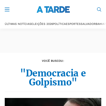
Últimas notícias
ÚLTIMAS NOTÍCIAS
ELEIÇÕES 2026
POLÍTICA
ESPORTES
SALVADOR
BAHIA
P
VOCÊ BUSCOU:
"Democracia e
Golpismo"