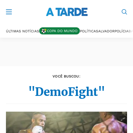
Últimas notícias
COPA DO MUNDO
ÚLTIMAS NOTÍCIAS
POLÍTICA
SALVADOR
POLÍCIA
BA
VOCÊ BUSCOU:
"DemoFight"