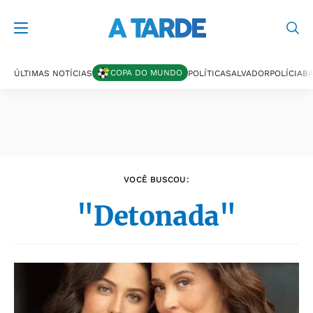
Últimas notícias
COPA DO MUNDO
ÚLTIMAS NOTÍCIAS
POLÍTICA
SALVADOR
POLÍCIA
BA
VOCÊ BUSCOU:
"Detonada"