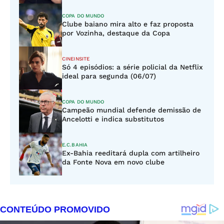
COPA DO MUNDO
Clube baiano mira alto e faz proposta
por Vozinha, destaque da Copa
CINEINSITE
Só 4 episódios: a série policial da Netflix
ideal para segunda (06/07)
COPA DO MUNDO
Campeão mundial defende demissão de
Ancelotti e indica substitutos
E.C.BAHIA
Ex-Bahia reeditará dupla com artilheiro
da Fonte Nova em novo clube