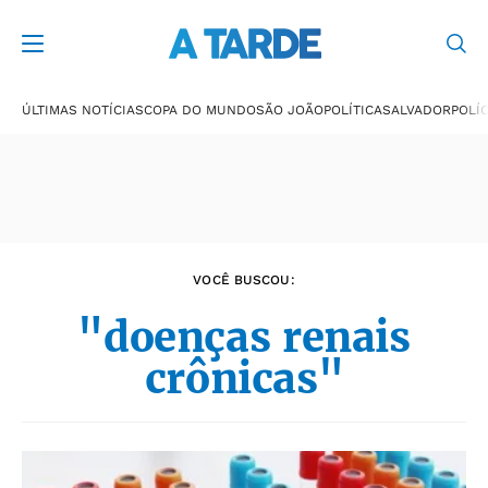
Últimas notícias
ÚLTIMAS NOTÍCIAS
COPA DO MUNDO
SÃO JOÃO
POLÍTICA
SALVADOR
POLÍC
VOCÊ BUSCOU:
"doenças renais
crônicas"