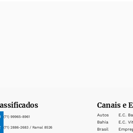
assificados
Canais e E
Autos
E.c. B
(71) 99965-8961
Bahia
E.c. Vi
(71) 2886-2683 / Ramal 8526
Brasil
Empre