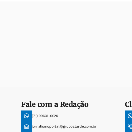
Fale com a Redação
Cl
(71) 99601-0020
jornalismoportal@grupoatarde.com.br