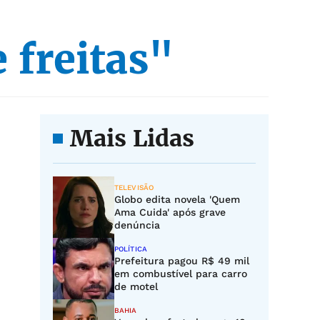
 freitas"
Mais Lidas
TELEVISÃO
Globo edita novela 'Quem
Ama Cuida' após grave
denúncia
POLÍTICA
Prefeitura pagou R$ 49 mil
em combustível para carro
de motel
BAHIA