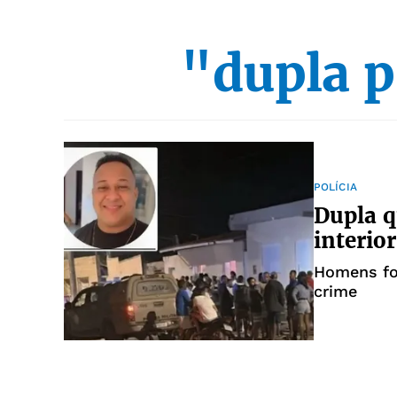
"dupla p
POLÍCIA
Dupla 
interio
Homens fo
crime