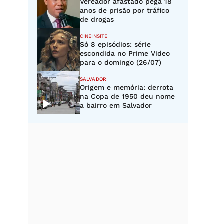
Vereador afastado pega 18
anos de prisão por tráfico
de drogas
CINEINSITE
Só 8 episódios: série
escondida no Prime Video
para o domingo (26/07)
SALVADOR
Origem e memória: derrota
na Copa de 1950 deu nome
a bairro em Salvador