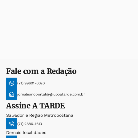
Fale com a Redação
(71) 99601-0020
jornalismoportal@grupoatarde.com.br
Assine
A TARDE
Salvador e Região Metropolitana
(71) 2886-1613
Demais localidades