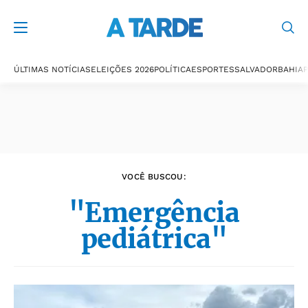
Últimas notícias
ÚLTIMAS NOTÍCIAS
ELEIÇÕES 2026
POLÍTICA
ESPORTES
SALVADOR
BAHIA
P
VOCÊ BUSCOU:
"Emergência
pediátrica"