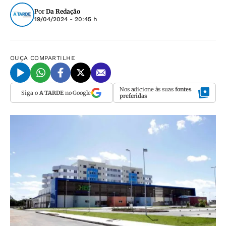
Por
Da Redação
19/04/2024 - 20:45 h
OUÇA
COMPARTILHE
Nos adicione às suas
fontes
Siga o
A TARDE
no Google
preferidas