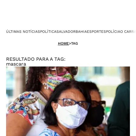
ÚLTIMAS NOTÍCIAS
POLÍTICA
SALVADOR
BAHIA
ESPORTES
POLÍCIA
O CARR
HOME
>
TAG
RESULTADO PARA A TAG:
mascara