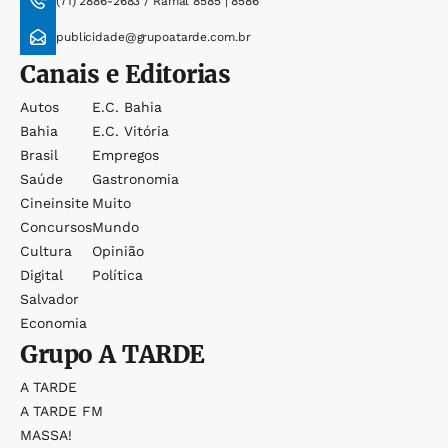
(71) 2886-2683 / Ramal 8585 | 8586
publicidade@grupoatarde.com.br
Canais e Editorias
Autos
E.c. Bahia
Bahia
E.c. Vitória
Brasil
Empregos
Saúde
Gastronomia
Cineinsite
Muito
Concursos
Mundo
Cultura
Opinião
Digital
Política
Salvador
Economia
Grupo
A TARDE
A TARDE
A TARDE FM
MASSA!