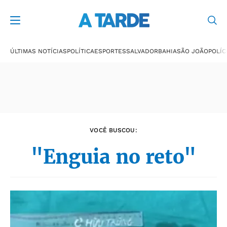
Últimas notícias
ÚLTIMAS NOTÍCIAS
POLÍTICA
ESPORTES
SALVADOR
BAHIA
SÃO JOÃO
POLÍC
VOCÊ BUSCOU:
"Enguia no reto"