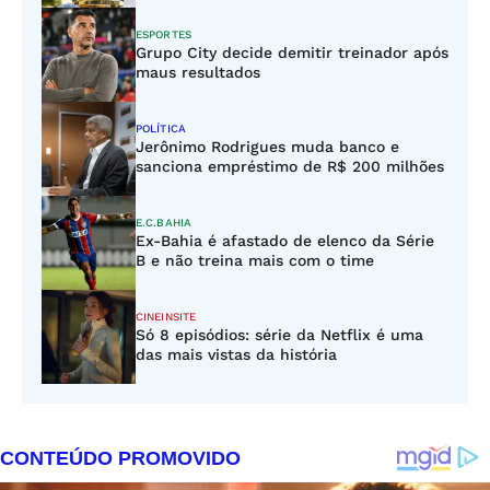
ESPORTES
Grupo City decide demitir treinador após
maus resultados
POLÍTICA
Jerônimo Rodrigues muda banco e
sanciona empréstimo de R$ 200 milhões
E.C.BAHIA
Ex-Bahia é afastado de elenco da Série
B e não treina mais com o time
CINEINSITE
Só 8 episódios: série da Netflix é uma
das mais vistas da história