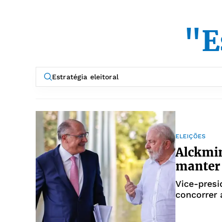
"E
ELEIÇÕES
Alckmin
manter 
Vice-presi
concorrer