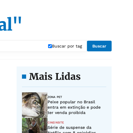
al"
Buscar por tag
Buscar
Mais Lidas
ZONA PET
Peixe popular no Brasil
entra em extinção e pode
ter venda proibida
CINEINSITE
Série de suspense da
Netflix com 8 episódios