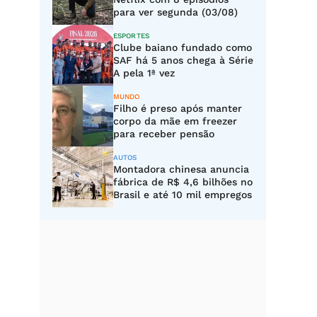
para ver segunda (03/08)
ESPORTES
Clube baiano fundado como
SAF há 5 anos chega à Série
A pela 1ª vez
MUNDO
Filho é preso após manter
corpo da mãe em freezer
para receber pensão
AUTOS
Montadora chinesa anuncia
fábrica de R$ 4,6 bilhões no
Brasil e até 10 mil empregos