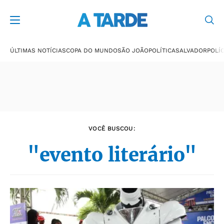
Últimas notícias
ÚLTIMAS NOTÍCIAS
COPA DO MUNDO
SÃO JOÃO
POLÍTICA
SALVADOR
POLÍC
VOCÊ BUSCOU:
"evento literário"