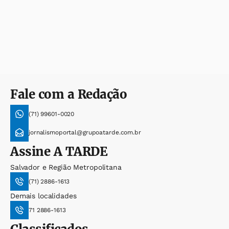
Fale com a Redação
(71) 99601-0020
jornalismoportal@grupoatarde.com.br
Assine
A TARDE
Salvador e Região Metropolitana
(71) 2886-1613
Demais localidades
71 2886-1613