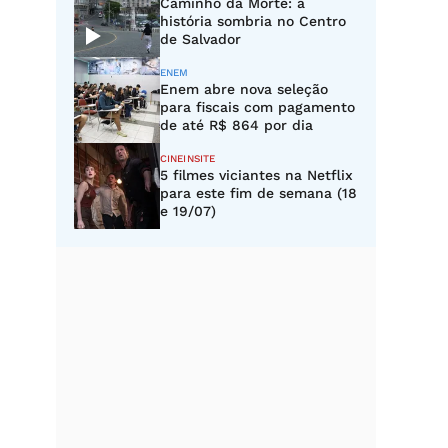
Caminho da Morte: a
história sombria no Centro
de Salvador
ENEM
Enem abre nova seleção
para fiscais com pagamento
de até R$ 864 por dia
CINEINSITE
5 filmes viciantes na Netflix
para este fim de semana (18
e 19/07)