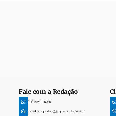
Fale com a Redação
Cl
(71) 99601-0020
jornalismoportal@grupoatarde.com.br