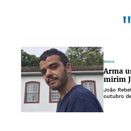
"
BAHIA
Arma us
mirim J
João Rebel
outubro de