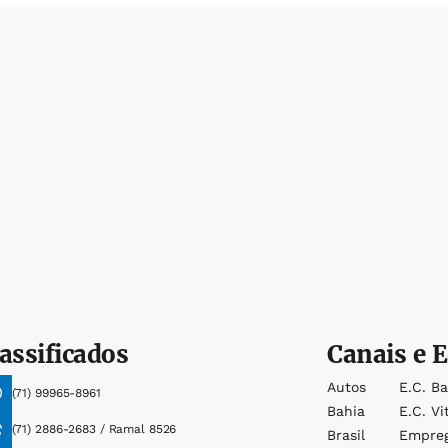
assificados
Canais e E
Autos
E.c. B
(71) 99965-8961
Bahia
E.c. Vi
(71) 2886-2683 / Ramal 8526
Brasil
Empre