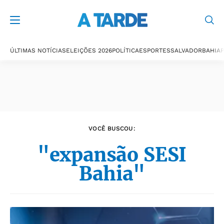
Últimas notícias
ÚLTIMAS NOTÍCIAS
ELEIÇÕES 2026
POLÍTICA
ESPORTES
SALVADOR
BAHIA
P
VOCÊ BUSCOU:
"expansão SESI
Bahia"