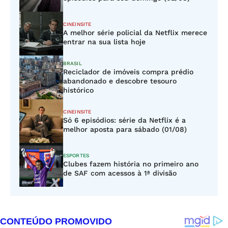
CINEINSITE
A melhor série policial da Netflix merece
entrar na sua lista hoje
BRASIL
Reciclador de imóveis compra prédio
abandonado e descobre tesouro
histórico
CINEINSITE
Só 6 episódios: série da Netflix é a
melhor aposta para sábado (01/08)
ESPORTES
Clubes fazem história no primeiro ano
de SAF com acessos à 1ª divisão