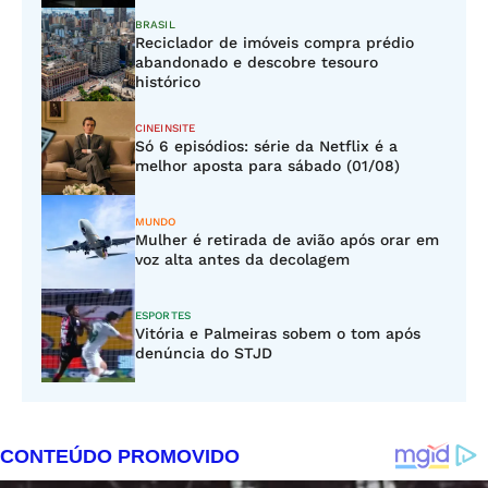
BRASIL
Reciclador de imóveis compra prédio
abandonado e descobre tesouro
histórico
CINEINSITE
Só 6 episódios: série da Netflix é a
melhor aposta para sábado (01/08)
MUNDO
Mulher é retirada de avião após orar em
voz alta antes da decolagem
ESPORTES
Vitória e Palmeiras sobem o tom após
denúncia do STJD