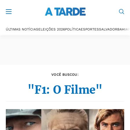
Últimas notícias
ÚLTIMAS NOTÍCIAS
ELEIÇÕES 2026
POLÍTICA
ESPORTES
SALVADOR
BAHIA
P
VOCÊ BUSCOU:
"F1: O Filme"