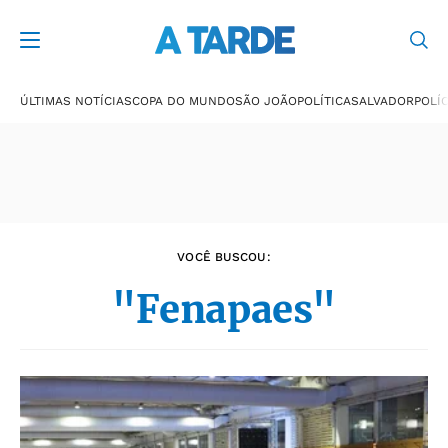
Últimas notícias
ÚLTIMAS NOTÍCIAS
COPA DO MUNDO
SÃO JOÃO
POLÍTICA
SALVADOR
POLÍC
VOCÊ BUSCOU:
"Fenapaes"