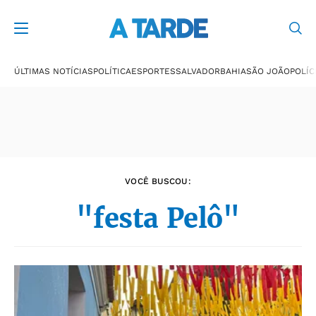
Últimas notícias
ÚLTIMAS NOTÍCIAS
POLÍTICA
ESPORTES
SALVADOR
BAHIA
SÃO JOÃO
POLÍC
VOCÊ BUSCOU:
"festa Pelô"