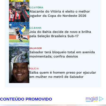
E.C.VITÓRIA
Atacante do Vitória é eleito o melhor
jogador da Copa do Nordeste 2026
E.C.BAHIA
Joia do Bahia decide de novo e brilha
pela Seleção Brasileira Sub-17
SALVADOR
Salvador terá bloqueio total em avenida
movimentada; confira desvios
POLÍCIA
Saiba quem é homem preso por ejacular
em mulher no metrô de Salvador