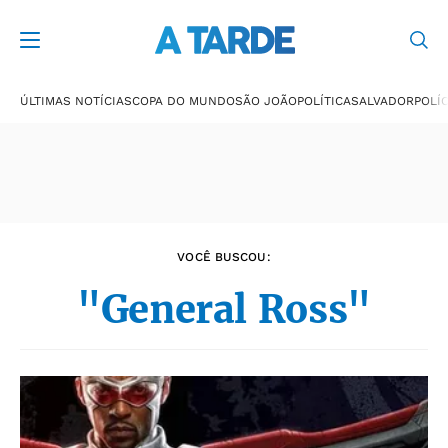
Últimas notícias
ÚLTIMAS NOTÍCIAS
COPA DO MUNDO
SÃO JOÃO
POLÍTICA
SALVADOR
POLÍC
VOCÊ BUSCOU:
"General Ross"