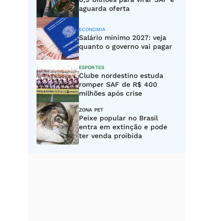
aguarda oferta
ECONOMIA
Salário mínimo 2027: veja
quanto o governo vai pagar
ESPORTES
Clube nordestino estuda
romper SAF de R$ 400
milhões após crise
ZONA PET
Peixe popular no Brasil
entra em extinção e pode
ter venda proibida