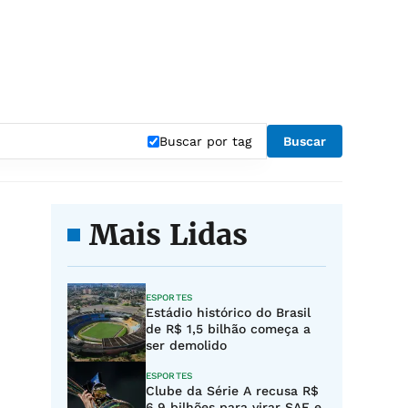
Buscar por tag
Buscar
Mais Lidas
ESPORTES
Estádio histórico do Brasil
de R$ 1,5 bilhão começa a
ser demolido
ESPORTES
Clube da Série A recusa R$
6,9 bilhões para virar SAF e