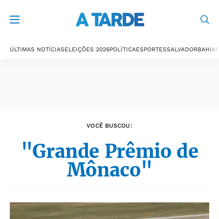
Últimas notícias
ÚLTIMAS NOTÍCIAS
ELEIÇÕES 2026
POLÍTICA
ESPORTES
SALVADOR
BAHIA
P
VOCÊ BUSCOU:
"Grande Prêmio de
Mônaco"