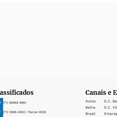
assificados
Canais e E
Autos
E.c. B
(71) 99965-8961
Bahia
E.c. Vi
(71) 2886-2683 / Ramal 8526
Brasil
Empre