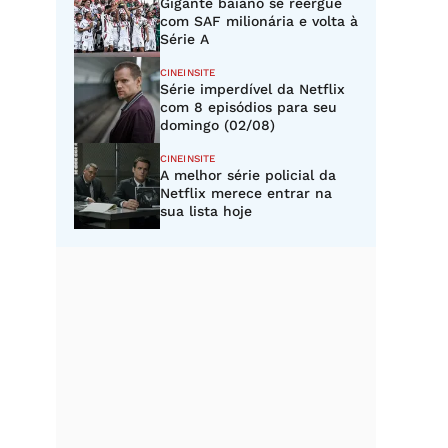
Gigante baiano se reergue
com SAF milionária e volta à
Série A
CINEINSITE
Série imperdível da Netflix
com 8 episódios para seu
domingo (02/08)
CINEINSITE
A melhor série policial da
Netflix merece entrar na
sua lista hoje