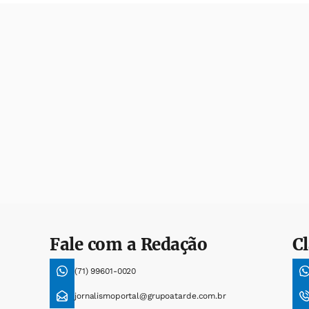
Fale com a Redação
Cl
(71) 99601-0020
jornalismoportal@grupoatarde.com.br