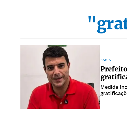
"gra
BAHIA
Prefeit
gratifi
Medida inc
gratificaç