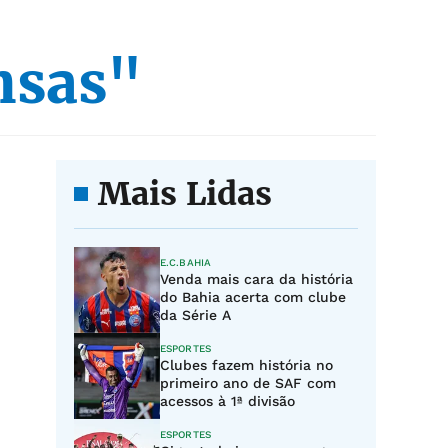
nsas"
Mais Lidas
E.C.BAHIA
Venda mais cara da história
do Bahia acerta com clube
da Série A
ESPORTES
Clubes fazem história no
primeiro ano de SAF com
acessos à 1ª divisão
ESPORTES