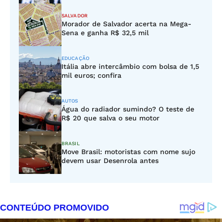
SALVADOR
Morador de Salvador acerta na Mega-
Sena e ganha R$ 32,5 mil
EDUCAÇÃO
Itália abre intercâmbio com bolsa de 1,5
mil euros; confira
AUTOS
Água do radiador sumindo? O teste de
R$ 20 que salva o seu motor
BRASIL
Move Brasil: motoristas com nome sujo
devem usar Desenrola antes