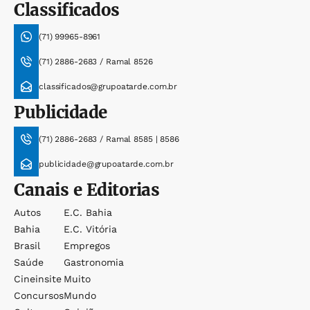
Classificados
(71) 99965-8961
(71) 2886-2683 / Ramal 8526
classificados@grupoatarde.com.br
Publicidade
(71) 2886-2683 / Ramal 8585 | 8586
publicidade@grupoatarde.com.br
Canais e Editorias
Autos
E.c. Bahia
Bahia
E.c. Vitória
Brasil
Empregos
Saúde
Gastronomia
Cineinsite
Muito
Concursos
Mundo