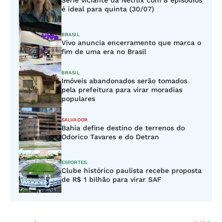
Série viciante da Netflix com 8 episódios
é ideal para quinta (30/07)
BRASIL
Vivo anuncia encerramento que marca o
fim de uma era no Brasil
BRASIL
Imóveis abandonados serão tomados
pela prefeitura para virar moradias
populares
SALVADOR
Bahia define destino de terrenos do
Odorico Tavares e do Detran
ESPORTES
Clube histórico paulista recebe proposta
de R$ 1 bilhão para virar SAF