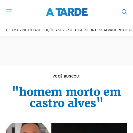
Últimas notícias
ÚLTIMAS NOTÍCIAS
ELEIÇÕES 2026
POLÍTICA
ESPORTES
SALVADOR
BAHIA
P
VOCÊ BUSCOU:
"homem morto em
castro alves"