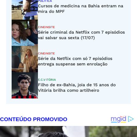
POLÍTICA
Cursos de medicina na Bahia entram na
mira do MPF
CINEINSITE
Série criminal da Netflix com 7 episódios
vai salvar sua sexta (17/07)
CINEINSITE
Série da Netflix com só 7 episódios
entrega suspense sem enrolação
E.C.VITÓRIA
Filho de ex-Bahia, joia de 15 anos do
Vitória brilha como artilheiro