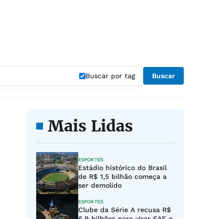
Buscar por tag
Buscar
Mais Lidas
ESPORTES
Estádio histórico do Brasil
de R$ 1,5 bilhão começa a
ser demolido
ESPORTES
Clube da Série A recusa R$
6,9 bilhões para virar SAF e