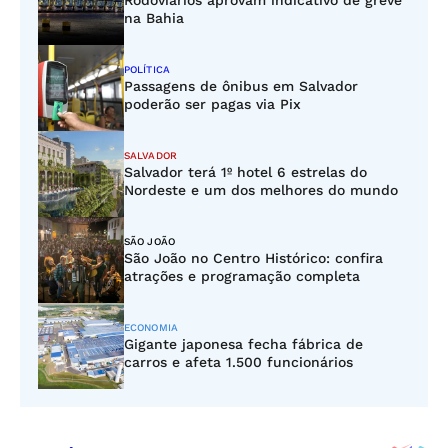
Rodoviários aprovam indicativo de greve
na Bahia
POLÍTICA
Passagens de ônibus em Salvador
poderão ser pagas via Pix
SALVADOR
Salvador terá 1º hotel 6 estrelas do
Nordeste e um dos melhores do mundo
SÃO JOÃO
São João no Centro Histórico: confira
atrações e programação completa
ECONOMIA
Gigante japonesa fecha fábrica de
carros e afeta 1.500 funcionários