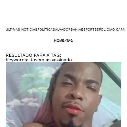
ÚLTIMAS NOTÍCIAS
POLÍTICA
SALVADOR
BAHIA
ESPORTES
POLÍCIA
O CARR
HOME
>
TAG
RESULTADO PARA A TAG:
Keywords: Jovem assassinado