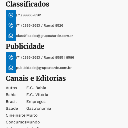
Classificados
(71) 99965-8961
(71) 2886-2683 / Ramal 8526
classificados@grupoatarde.com.br
Publicidade
(71) 2886-2683 / Ramal 8585 | 8586
publicidade@grupoatarde.com.br
Canais e Editorias
Autos
E.c. Bahia
Bahia
E.c. Vitória
Brasil
Empregos
Saúde
Gastronomia
Cineinsite
Muito
Concursos
Mundo