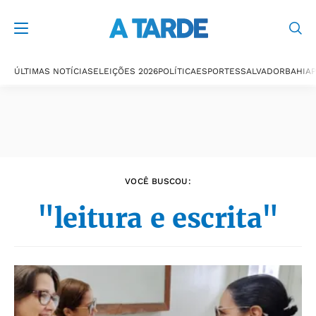
Últimas notícias
ÚLTIMAS NOTÍCIAS
ELEIÇÕES 2026
POLÍTICA
ESPORTES
SALVADOR
BAHIA
P
VOCÊ BUSCOU:
"leitura e escrita"