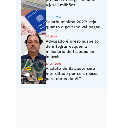
R$ 133 milhões
ECONOMIA
Salário mínimo 2027: veja
quanto o governo vai pagar
POLÍCIA
Advogado é preso suspeito
de integrar esquema
milionário de fraudes em
imóveis
SALVADOR
Viaduto de Salvador será
interditado por seis meses
para obras do VLT