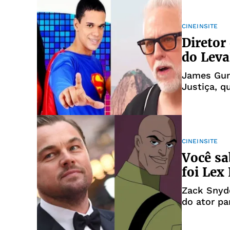
CINEINSITE
Diretor
do Leva
James Gun
Justiça, q
CINEINSITE
Você sa
foi Lex
Zack Snyde
do ator par