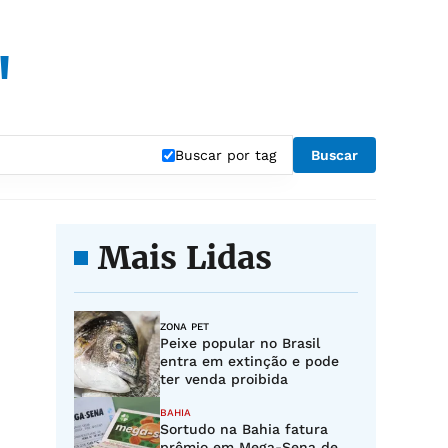
"
Buscar por tag
Buscar
Mais Lidas
ZONA PET
Peixe popular no Brasil
entra em extinção e pode
ter venda proibida
BAHIA
Sortudo na Bahia fatura
prêmio em Mega-Sena de