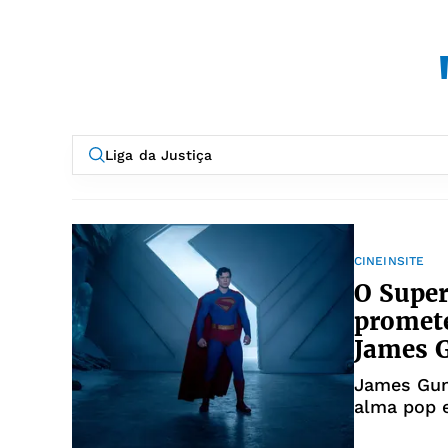
CINEINSITE
O Supe
promet
James 
James Gunn
alma pop e