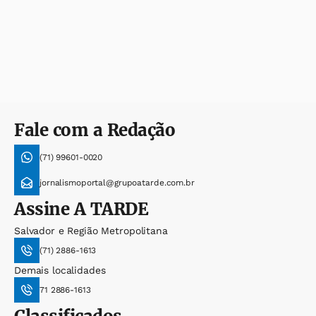
Fale com a Redação
(71) 99601-0020
jornalismoportal@grupoatarde.com.br
Assine
A TARDE
Salvador e Região Metropolitana
(71) 2886-1613
Demais localidades
71 2886-1613