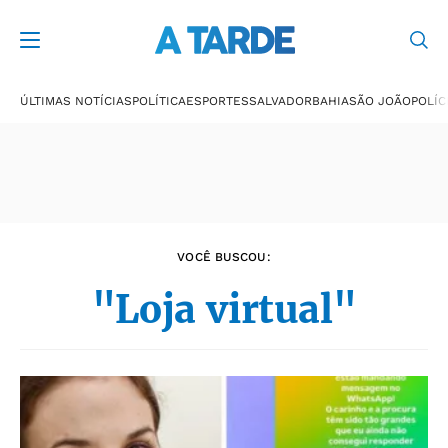
Últimas notícias
ÚLTIMAS NOTÍCIAS
POLÍTICA
ESPORTES
SALVADOR
BAHIA
SÃO JOÃO
POLÍC
VOCÊ BUSCOU:
"Loja virtual"