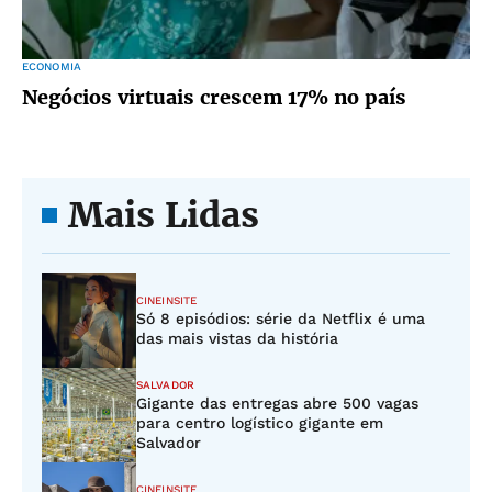
ECONOMIA
Negócios virtuais crescem 17% no país
Mais Lidas
CINEINSITE
Só 8 episódios: série da Netflix é uma
das mais vistas da história
SALVADOR
Gigante das entregas abre 500 vagas
para centro logístico gigante em
Salvador
CINEINSITE