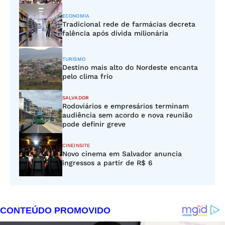
ECONOMIA
Tradicional rede de farmácias decreta
falência após dívida milionária
TURISMO
Destino mais alto do Nordeste encanta
pelo clima frio
SALVADOR
Rodoviários e empresários terminam
audiência sem acordo e nova reunião
pode definir greve
CINEINSITE
Novo cinema em Salvador anuncia
ingressos a partir de R$ 6