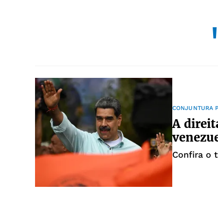
CONJUNTURA P
A direit
venezu
Confira o 