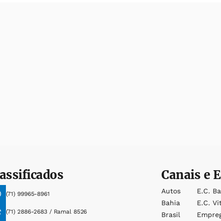
assificados
Canais e E
Autos
E.c. B
(71) 99965-8961
Bahia
E.c. Vi
(71) 2886-2683 / Ramal 8526
Brasil
Empre