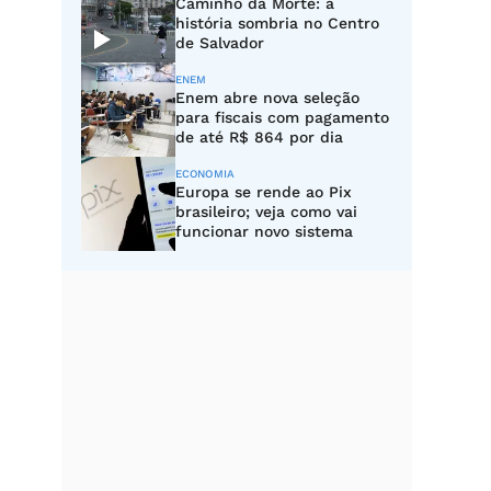
Caminho da Morte: a
história sombria no Centro
de Salvador
ENEM
Enem abre nova seleção
para fiscais com pagamento
de até R$ 864 por dia
ECONOMIA
Europa se rende ao Pix
brasileiro; veja como vai
funcionar novo sistema