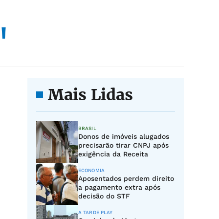
"
Mais Lidas
BRASIL
Donos de imóveis alugados
precisarão tirar CNPJ após
exigência da Receita
ECONOMIA
Aposentados perdem direito
a pagamento extra após
decisão do STF
A TARDE PLAY