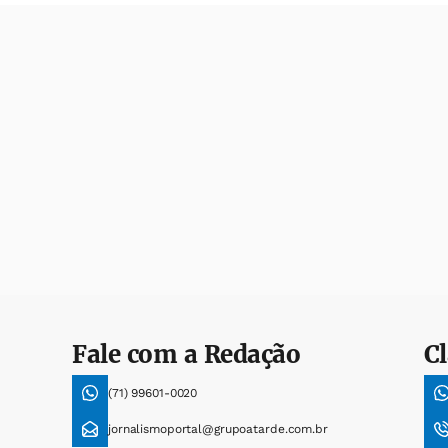
Fale com a Redação
Cl
(71) 99601-0020
jornalismoportal@grupoatarde.com.br