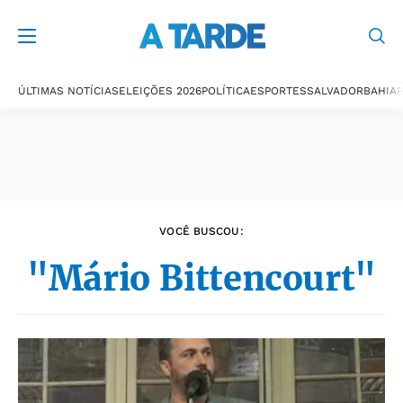
Últimas notícias
ÚLTIMAS NOTÍCIAS
ELEIÇÕES 2026
POLÍTICA
ESPORTES
SALVADOR
BAHIA
P
VOCÊ BUSCOU:
"Mário Bittencourt"