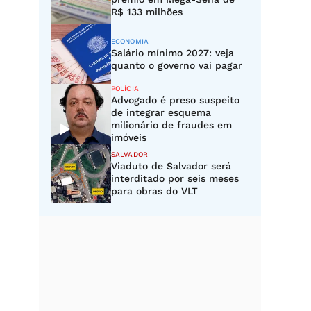
R$ 133 milhões
ECONOMIA
Salário mínimo 2027: veja
quanto o governo vai pagar
POLÍCIA
Advogado é preso suspeito
de integrar esquema
milionário de fraudes em
imóveis
SALVADOR
Viaduto de Salvador será
interditado por seis meses
para obras do VLT