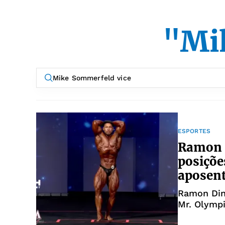
"Mi
ESPORTES
Ramon D
posiçõe
aposen
Ramon Din
Mr. Olymp