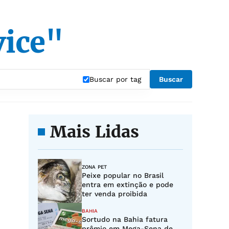
ice"
Buscar por tag
Buscar
Mais Lidas
ZONA PET
Peixe popular no Brasil
entra em extinção e pode
ter venda proibida
BAHIA
Sortudo na Bahia fatura
prêmio em Mega-Sena de