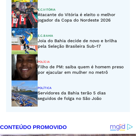
E.C.VITÓRIA
Atacante do Vitória é eleito o melhor
jogador da Copa do Nordeste 2026
E.C.BAHIA
Joia do Bahia decide de novo e brilha
pela Seleção Brasileira Sub-17
POLÍCIA
Filho de PM: saiba quem é homem preso
por ejacular em mulher no metrô
POLÍTICA
Servidores da Bahia terão 5 dias
seguidos de folga no São João