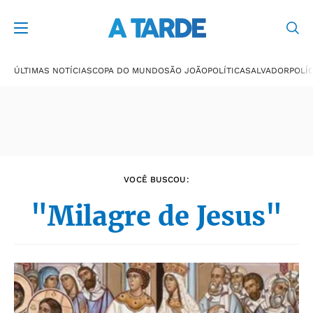
Últimas notícias
ÚLTIMAS NOTÍCIAS
COPA DO MUNDO
SÃO JOÃO
POLÍTICA
SALVADOR
POLÍC
VOCÊ BUSCOU:
"Milagre de Jesus"