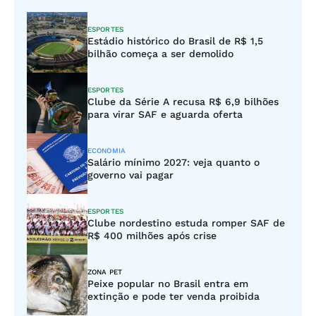
ESPORTES
Estádio histórico do Brasil de R$ 1,5
bilhão começa a ser demolido
ESPORTES
Clube da Série A recusa R$ 6,9 bilhões
para virar SAF e aguarda oferta
ECONOMIA
Salário mínimo 2027: veja quanto o
governo vai pagar
ESPORTES
Clube nordestino estuda romper SAF de
R$ 400 milhões após crise
ZONA PET
Peixe popular no Brasil entra em
extinção e pode ter venda proibida