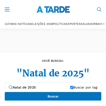
Últimas notícias
ÚLTIMAS NOTÍCIAS
ELEIÇÕES 2026
POLÍTICA
ESPORTES
SALVADOR
BAHIA
P
VOCÊ BUSCOU:
"Natal de 2025"
Buscar por tag
Buscar