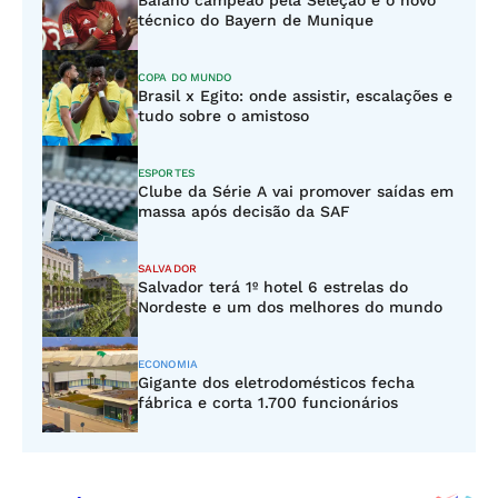
Baiano campeão pela Seleção é o novo
técnico do Bayern de Munique
COPA DO MUNDO
Brasil x Egito: onde assistir, escalações e
tudo sobre o amistoso
ESPORTES
Clube da Série A vai promover saídas em
massa após decisão da SAF
SALVADOR
Salvador terá 1º hotel 6 estrelas do
Nordeste e um dos melhores do mundo
ECONOMIA
Gigante dos eletrodomésticos fecha
fábrica e corta 1.700 funcionários