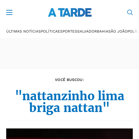
Últimas notícias
ÚLTIMAS NOTÍCIAS
POLÍTICA
ESPORTES
SALVADOR
BAHIA
SÃO JOÃO
POLÍC
VOCÊ BUSCOU:
"nattanzinho lima
briga nattan"