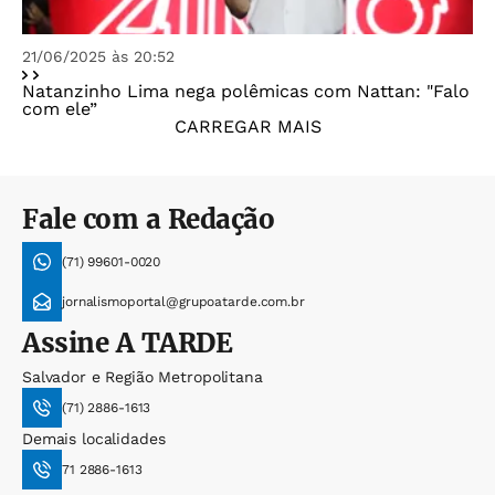
21/06/2025 às 20:52
Natanzinho Lima nega polêmicas com Nattan: "Falo
com ele”
CARREGAR MAIS
Fale com a Redação
(71) 99601-0020
jornalismoportal@grupoatarde.com.br
Assine
A TARDE
Salvador e Região Metropolitana
(71) 2886-1613
Demais localidades
71 2886-1613