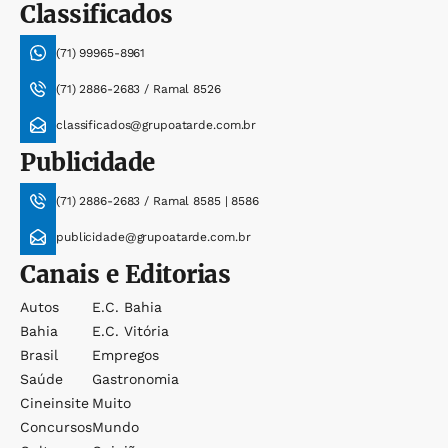
Classificados
(71) 99965-8961
(71) 2886-2683 / Ramal 8526
classificados@grupoatarde.com.br
Publicidade
(71) 2886-2683 / Ramal 8585 | 8586
publicidade@grupoatarde.com.br
Canais e Editorias
Autos
E.c. Bahia
Bahia
E.c. Vitória
Brasil
Empregos
Saúde
Gastronomia
Cineinsite
Muito
Concursos
Mundo