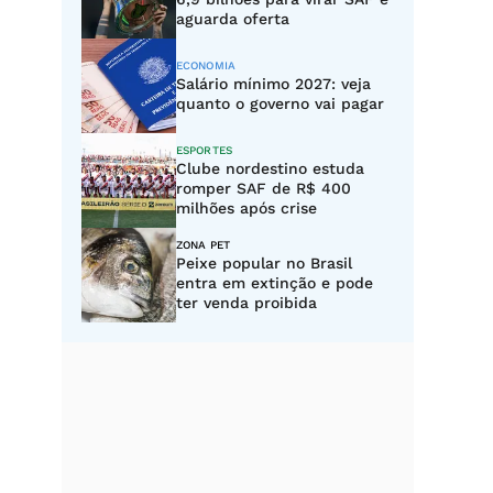
aguarda oferta
ECONOMIA
Salário mínimo 2027: veja
quanto o governo vai pagar
ESPORTES
Clube nordestino estuda
romper SAF de R$ 400
milhões após crise
ZONA PET
Peixe popular no Brasil
entra em extinção e pode
ter venda proibida