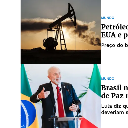
MUNDO
Petróle
EUA e p
Preço do b
MUNDO
Brasil 
de Paz 
Lula diz q
deveriam 