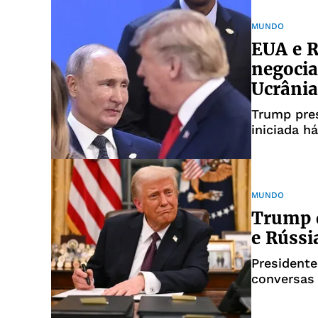
MUNDO
EUA e R
negocia
Ucrânia
Trump pres
iniciada h
MUNDO
Trump d
e Rússi
President
conversas 
Médio