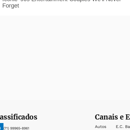
assificados
Canais e E
Autos
E.c. B
(71) 99965-8961