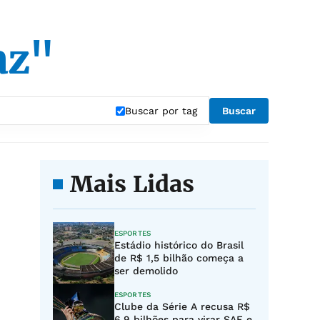
az"
Buscar por tag
Buscar
Mais Lidas
ESPORTES
Estádio histórico do Brasil
de R$ 1,5 bilhão começa a
ser demolido
ESPORTES
Clube da Série A recusa R$
6,9 bilhões para virar SAF e