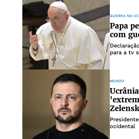
GUERRA NA UC
Papa pe
com gue
Declaração
para a tv 
MUNDO
Ucrânia
'extrem
Zelens
Presidente
ocidental