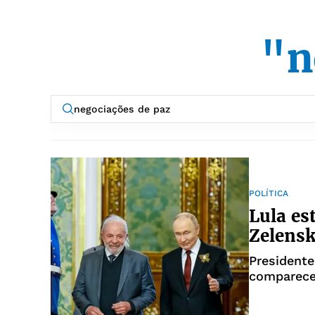
"n
POLÍTICA
Lula es
Zelensk
Presidente
comparece
esta quint