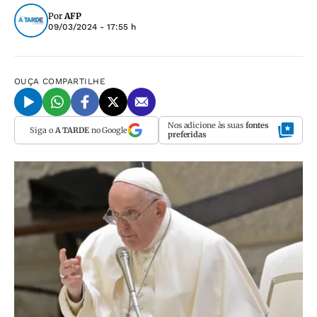
Por
AFP
09/03/2024 - 17:55 h
OUÇA
COMPARTILHE
Nos adicione às suas
fontes
Siga o
A TARDE
no Google
preferidas