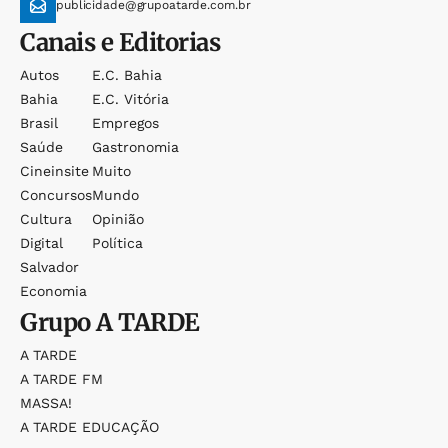
publicidade@grupoatarde.com.br
Canais e Editorias
Autos
E.c. Bahia
Bahia
E.c. Vitória
Brasil
Empregos
Saúde
Gastronomia
Cineinsite
Muito
Concursos
Mundo
Cultura
Opinião
Digital
Política
Salvador
Economia
Grupo
A TARDE
A TARDE
A TARDE FM
MASSA!
A TARDE EDUCAÇÃO