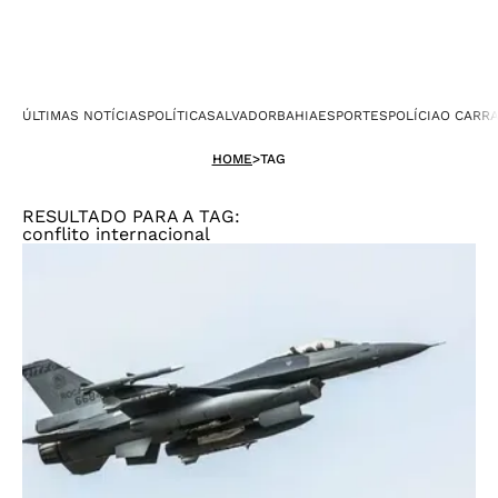
ÚLTIMAS NOTÍCIAS
POLÍTICA
SALVADOR
BAHIA
ESPORTES
POLÍCIA
O CARR
HOME
>
TAG
RESULTADO PARA A TAG:
conflito internacional