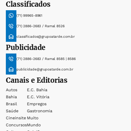
Classificados
(71) 99965-8961
(71) 2886-2683 / Ramal 8526
classificados@grupoatarde.com.br
Publicidade
(71) 2886-2683 / Ramal 8585 | 8586
publicidade@grupoatarde.com.br
Canais e Editorias
Autos
E.c. Bahia
Bahia
E.c. Vitória
Brasil
Empregos
Saúde
Gastronomia
Cineinsite
Muito
Concursos
Mundo