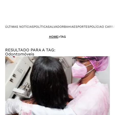
ÚLTIMAS NOTÍCIAS
POLÍTICA
SALVADOR
BAHIA
ESPORTES
POLÍCIA
O CARR
HOME
>
TAG
RESULTADO PARA A TAG:
Odontomóveis