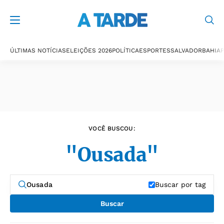
Últimas notícias
ÚLTIMAS NOTÍCIAS
ELEIÇÕES 2026
POLÍTICA
ESPORTES
SALVADOR
BAHIA
P
VOCÊ BUSCOU:
"Ousada"
Buscar por tag
Buscar