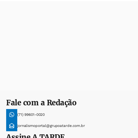
Fale com a Redação
(71) 99601-0020
jornalismoportal@grupoatarde.com.br
Assine
A TARDE