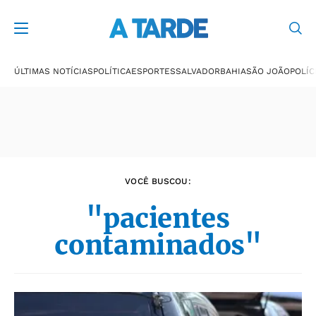
Últimas notícias
ÚLTIMAS NOTÍCIAS
POLÍTICA
ESPORTES
SALVADOR
BAHIA
SÃO JOÃO
POLÍC
VOCÊ BUSCOU:
"pacientes
contaminados"