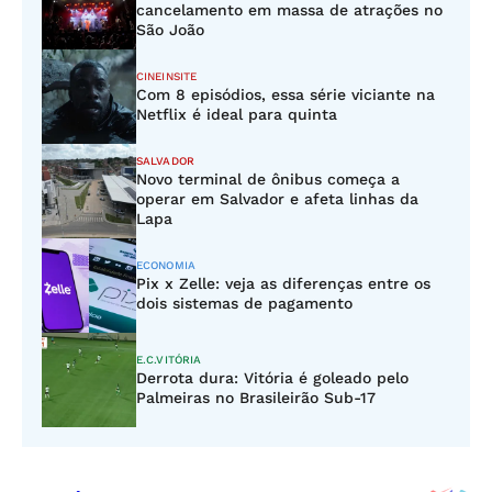
cancelamento em massa de atrações no
São João
CINEINSITE
Com 8 episódios, essa série viciante na
Netflix é ideal para quinta
SALVADOR
Novo terminal de ônibus começa a
operar em Salvador e afeta linhas da
Lapa
ECONOMIA
Pix x Zelle: veja as diferenças entre os
dois sistemas de pagamento
E.C.VITÓRIA
Derrota dura: Vitória é goleado pelo
Palmeiras no Brasileirão Sub-17