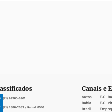
assificados
Canais e E
Autos
E.c. B
(71) 99965-8961
Bahia
E.c. Vi
(71) 2886-2683 / Ramal 8526
Brasil
Empre