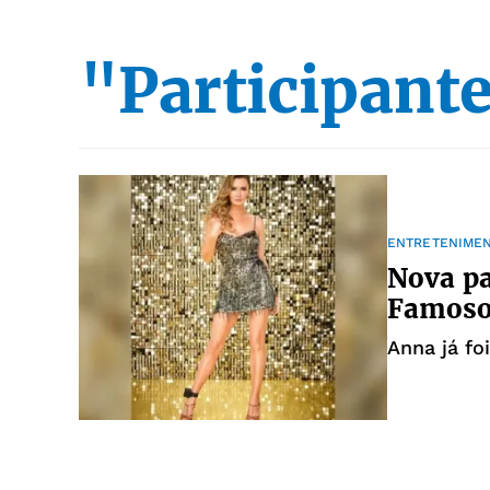
"Participante
ENTRETENIME
Nova pa
Famosos
Anna já fo