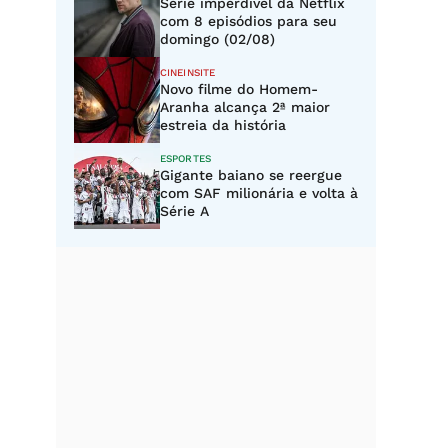
Série imperdível da Netflix
com 8 episódios para seu
domingo (02/08)
CINEINSITE
Novo filme do Homem-
Aranha alcança 2ª maior
estreia da história
ESPORTES
Gigante baiano se reergue
com SAF milionária e volta à
Série A