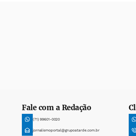
Fale com a Redação
Cl
(71) 99601-0020
jornalismoportal@grupoatarde.com.br