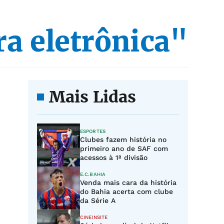
ra eletrônica"
Mais Lidas
ESPORTES
Clubes fazem história no
primeiro ano de SAF com
acessos à 1ª divisão
E.C.BAHIA
Venda mais cara da história
do Bahia acerta com clube
da Série A
CINEINSITE