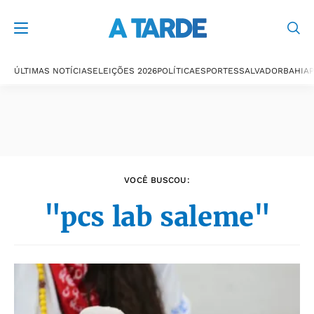
Últimas notícias
ÚLTIMAS NOTÍCIAS
ELEIÇÕES 2026
POLÍTICA
ESPORTES
SALVADOR
BAHIA
P
VOCÊ BUSCOU:
"pcs lab saleme"