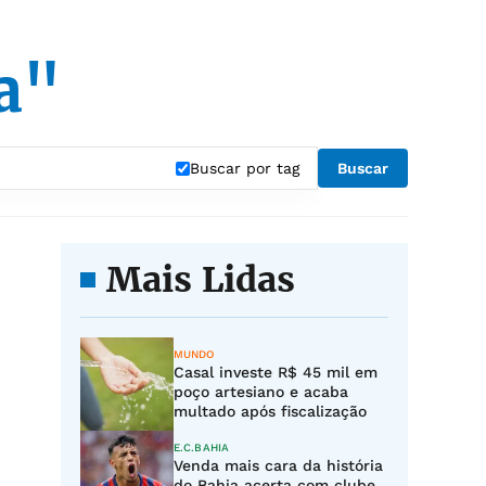
a"
Buscar por tag
Buscar
Mais Lidas
MUNDO
Casal investe R$ 45 mil em
poço artesiano e acaba
multado após fiscalização
E.C.BAHIA
Venda mais cara da história
do Bahia acerta com clube