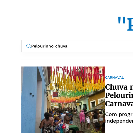
"
CARNAVAL
Chuva n
Pelouri
Carnav
Com progr
independe