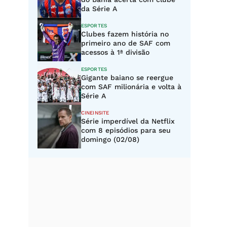
da Série A
ESPORTES
Clubes fazem história no
primeiro ano de SAF com
acessos à 1ª divisão
ESPORTES
Gigante baiano se reergue
com SAF milionária e volta à
Série A
CINEINSITE
Série imperdível da Netflix
com 8 episódios para seu
domingo (02/08)