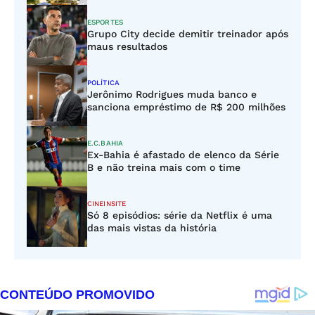
ESPORTES
Grupo City decide demitir treinador após
maus resultados
POLÍTICA
Jerônimo Rodrigues muda banco e
sanciona empréstimo de R$ 200 milhões
E.C.BAHIA
Ex-Bahia é afastado de elenco da Série
B e não treina mais com o time
CINEINSITE
Só 8 episódios: série da Netflix é uma
das mais vistas da história