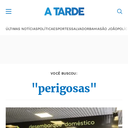
Últimas notícias
ÚLTIMAS NOTÍCIAS
POLÍTICA
ESPORTES
SALVADOR
BAHIA
SÃO JOÃO
POLÍC
VOCÊ BUSCOU:
"perigosas"