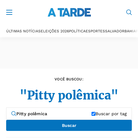
Últimas notícias
ÚLTIMAS NOTÍCIAS
ELEIÇÕES 2026
POLÍTICA
ESPORTES
SALVADOR
BAHIA
P
VOCÊ BUSCOU:
"Pitty polêmica"
Buscar por tag
Buscar