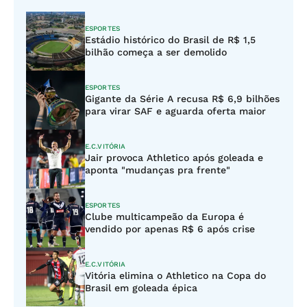
ESPORTES
Estádio histórico do Brasil de R$ 1,5
bilhão começa a ser demolido
ESPORTES
Gigante da Série A recusa R$ 6,9 bilhões
para virar SAF e aguarda oferta maior
E.C.VITÓRIA
Jair provoca Athletico após goleada e
aponta "mudanças pra frente"
ESPORTES
Clube multicampeão da Europa é
vendido por apenas R$ 6 após crise
E.C.VITÓRIA
Vitória elimina o Athletico na Copa do
Brasil em goleada épica